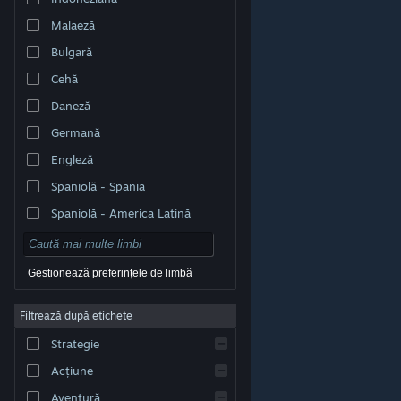
Malaeză
Bulgară
Cehă
Daneză
Germană
Engleză
Spaniolă - Spania
Spaniolă - America Latină
Gestionează preferințele de limbă
Filtrează după etichete
© Valve Corporation. Toate drepturile rezervate. Toate
mărcile înregistrate sunt proprietatea deținătorilor
Strategie
respectivi în SUA și celelalte țări.
Politică de
confidențialitate
|
Mențiuni legale
|
Accesibilitate
|
Acordul Steam pentru abonați
|
Rambursări
|
Acțiune
Cookie-uri
Aventură