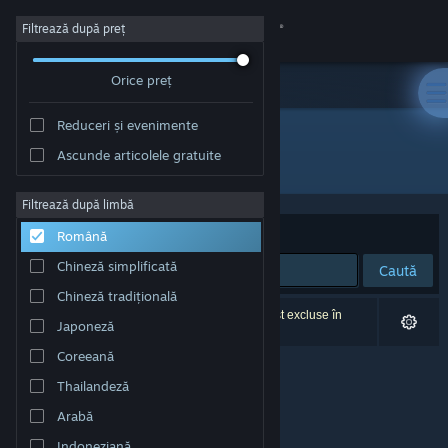
Conectează-te
Filtrează după preț
Orice preț
Magazin
Reduceri și evenimente
Comunitate
Ascunde articolele gratuite
Dezvoltator: Wavesurf Studio
Despre
Filtrează după limbă
Sortează după
Relevanță
Română
Asistență
Chineză simplificată
Caută
Chineză tradițională
Schimbă limba
0 rezultate corespund căutării tale. 2 titluri au fost excluse în
Japoneză
funcție de preferințele tale.
Obține aplicația Steam pentru dispozitive mobile
Coreeană
Thailandeză
Vezi site în versiunea pentru desktop
Arabă
Indoneziană