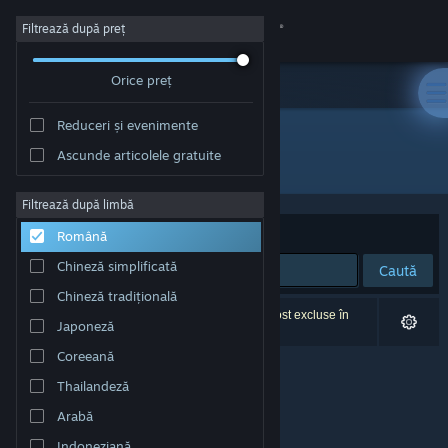
Conectează-te
Filtrează după preț
Orice preț
Magazin
Reduceri și evenimente
Comunitate
Ascunde articolele gratuite
Dezvoltator: VGstudio
Despre
Filtrează după limbă
Sortează după
Relevanță
Română
Asistență
Chineză simplificată
Caută
Chineză tradițională
Schimbă limba
0 rezultate corespund căutării tale. 13 titluri au fost excluse în
Japoneză
funcție de preferințele tale.
Obține aplicația Steam pentru dispozitive mobile
Coreeană
Thailandeză
Vezi site în versiunea pentru desktop
Arabă
Indoneziană