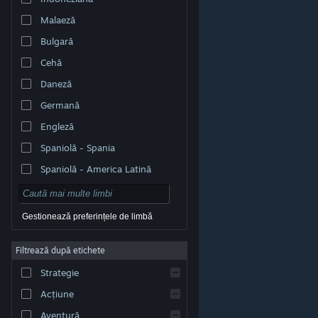
Malaeză
Bulgară
Cehă
Daneză
Germană
Engleză
Spaniolă - Spania
Spaniolă - America Latină
Gestionează preferințele de limbă
Filtrează după etichete
© Valve Corporation. Toate drepturile rezervate. Toate
mărcile înregistrate sunt proprietatea deținătorilor
Strategie
respectivi în SUA și celelalte țări.
Politică de
confidențialitate
|
Mențiuni legale
|
Accesibilitate
|
Acordul Steam pentru abonați
|
Rambursări
|
Acțiune
Cookie-uri
Aventură