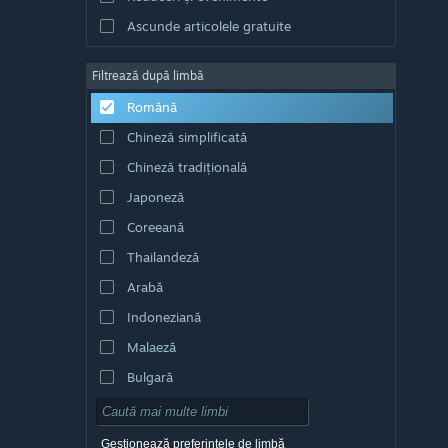
Ascunde articolele gratuite
Filtrează după limbă
Română
Chineză simplificată
Chineză tradițională
Japoneză
Coreeană
Thailandeză
Arabă
Indoneziană
Malaeză
Bulgară
Cehă
Daneză
Gestionează preferințele de limbă