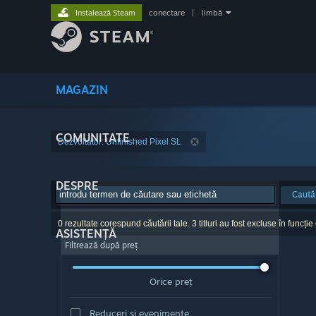
Instalează Steam
conectare
|
limbă
MAGAZIN
COMUNITATE
Dezvoltator: Unfinished Pixel SL
DESPRE
Caută
0 rezultate corespund căutării tale. 3 titluri au fost excluse în funcție
ASISTENȚĂ
Filtrează după preț
Orice preț
Reduceri și evenimente