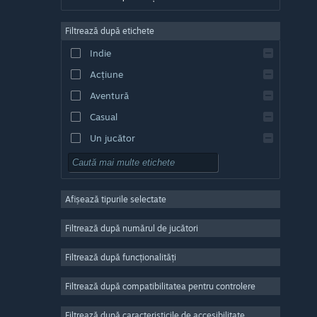
Germană
Filtrează după etichete
Engleză
Indie
Spaniolă - Spania
Acțiune
Spaniolă - America Latină
Aventură
Casual
Un jucător
Simulare
RPG
Afișează tipurile selectate
Strategie
2D
Filtrează după numărul de jucători
Acces timpuriu
Filtrează după funcționalități
3D
Filtrează după compatibilitatea pentru controlere
Gratuit
Atmosferă
Filtrează după caracteristicile de accesibilitate