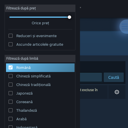
Conectează-te
Filtrează după preț
Orice preț
Magazin
Reduceri și evenimente
Comunitate
Ascunde articolele gratuite
Dezvoltator: Tiger Style
Despre
Filtrează după limbă
Sortează după
Relevanță
Română
Asistență
Chineză simplificată
Caută
Chineză tradițională
Schimbă limba
0 rezultate corespund căutării tale. 4 titluri au fost excluse în
Japoneză
funcție de preferințele tale.
Obține aplicația Steam pentru dispozitive mobile
Coreeană
Thailandeză
Vezi site în versiunea pentru desktop
Arabă
Indoneziană