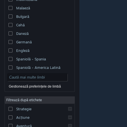
Malaeză
Bulgară
Cehă
Daneză
Germană
Engleză
Spaniolă - Spania
Spaniolă - America Latină
Gestionează preferințele de limbă
Filtrează după etichete
© Valve Corporation. Toate drepturile rezervate. Toate
mărcile înregistrate sunt proprietatea deținătorilor
Strategie
respectivi în SUA și celelalte țări.
Politică de
confidențialitate
|
Mențiuni legale
|
Accesibilitate
|
Acordul Steam pentru abonați
|
Rambursări
|
Acțiune
Cookie-uri
Aventură