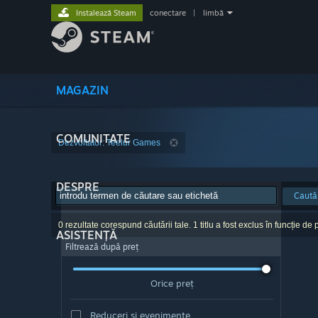
Instalează Steam
conectare
|
limbă
MAGAZIN
COMUNITATE
Dezvoltator: Teelur Games
DESPRE
Caută
0 rezultate corespund căutării tale. 1 titlu a fost exclus în funcție de p
ASISTENȚĂ
Filtrează după preț
Orice preț
Reduceri și evenimente