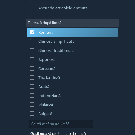
Ascunde articolele gratuite
Filtrează după limbă
Română
Chineză simplificată
Chineză tradițională
Japoneză
Coreeană
Thailandeză
Arabă
Indoneziană
Malaeză
Bulgară
Cehă
Daneză
Gestionează preferințele de limbă