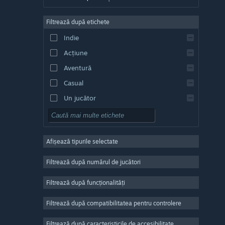
Germană
Filtrează după etichete
Engleză
Indie
Spaniolă - Spania
Acțiune
Spaniolă - America Latină
Aventură
Casual
Un jucător
Simulare
RPG
Afișează tipurile selectate
Strategie
2D
Filtrează după numărul de jucători
Acces timpuriu
Filtrează după funcționalități
3D
Filtrează după compatibilitatea pentru controlere
Gratuit
Atmosferă
Filtrează după caracteristicile de accesibilitate