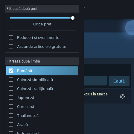
Conectează-te
Filtrează după preț
Orice preț
Magazin
Reduceri și evenimente
Comunitate
Ascunde articolele gratuite
Dezvoltator: Stratosphereoff
Despre
Filtrează după limbă
Sortează după
Relevanță
Română
Asistență
Chineză simplificată
Caută
Chineză tradițională
Schimbă limba
0 rezultate corespund căutării tale. 1 titlu a fost exclus în funcție
Japoneză
de preferințele tale.
Obține aplicația Steam pentru dispozitive mobile
Coreeană
Thailandeză
Vezi site în versiunea pentru desktop
Arabă
Indoneziană