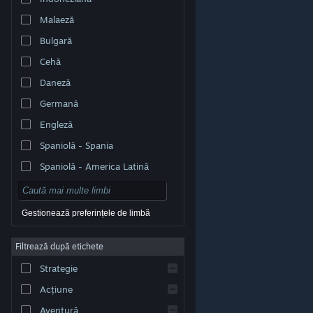
Malaeză
Bulgară
Cehă
Daneză
Germană
Engleză
Spaniolă - Spania
Spaniolă - America Latină
Gestionează preferințele de limbă
Filtrează după etichete
© Valve Corporation. Toate drepturile rezervate. Toate
mărcile înregistrate sunt proprietatea deținătorilor
Strategie
respectivi în SUA și celelalte țări.
Politică de
confidențialitate
|
Mențiuni legale
|
Accesibilitate
|
Acordul Steam pentru abonați
|
Rambursări
|
Acțiune
Cookie-uri
Aventură