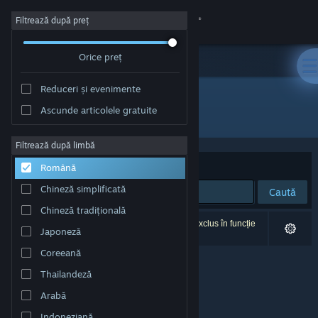
Conectează-te
Filtrează după preț
Orice preț
Magazin
Reduceri și evenimente
Comunitate
Ascunde articolele gratuite
Dezvoltator: Stickle
Despre
Filtrează după limbă
Sortează după
Relevanță
Română
Asistență
Chineză simplificată
Caută
Chineză tradițională
Schimbă limba
0 rezultate corespund căutării tale. 1 titlu a fost exclus în funcție
Japoneză
de preferințele tale.
Obține aplicația Steam pentru dispozitive mobile
Coreeană
Thailandeză
Vezi site în versiunea pentru desktop
Arabă
Indoneziană