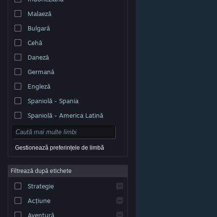
Malaeză
Bulgară
Cehă
Daneză
Germană
Engleză
Spaniolă - Spania
Spaniolă - America Latină
Gestionează preferințele de limbă
Filtrează după etichete
© Valve Corporation. Toate drepturile rezervate. Toate
mărcile înregistrate sunt proprietatea deținătorilor
Strategie
respectivi în SUA și celelalte țări.
Politică de
confidențialitate
|
Mențiuni legale
|
Accesibilitate
|
Acordul Steam pentru abonați
|
Rambursări
|
Acțiune
Cookie-uri
Aventură