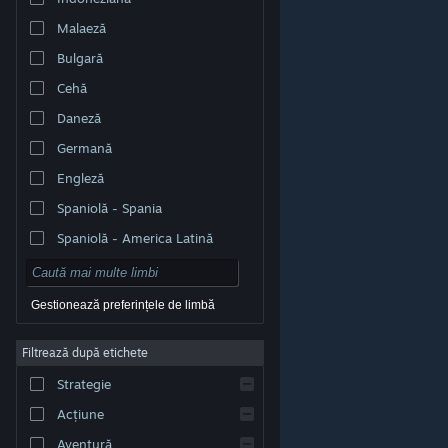
Malaeză
Bulgară
Cehă
Daneză
Germană
Engleză
Spaniolă - Spania
Spaniolă - America Latină
Gestionează preferințele de limbă
Filtrează după etichete
© Valve Corporation. Toate drepturile rezervate. Toate
mărcile înregistrate sunt proprietatea deținătorilor
Strategie
respectivi în SUA și celelalte țări.
Politică de
confidențialitate
|
Mențiuni legale
|
Accesibilitate
|
Acordul Steam pentru abonați
|
Rambursări
|
Acțiune
Cookie-uri
Aventură