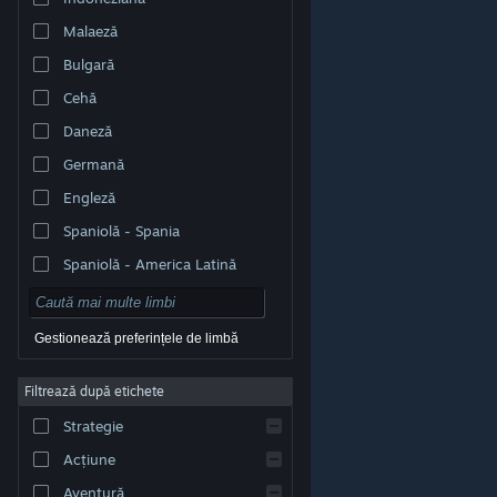
Malaeză
Bulgară
Cehă
Daneză
Germană
Engleză
Spaniolă - Spania
Spaniolă - America Latină
Gestionează preferințele de limbă
Filtrează după etichete
© Valve Corporation. Toate drepturile rezervate. Toate
mărcile înregistrate sunt proprietatea deținătorilor
Strategie
respectivi în SUA și celelalte țări.
Politică de
confidențialitate
|
Mențiuni legale
|
Accesibilitate
|
Acordul Steam pentru abonați
|
Rambursări
|
Acțiune
Cookie-uri
Aventură