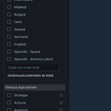
Malaeză
Bulgară
Cehă
Daneză
Germană
Engleză
Spaniolă - Spania
Spaniolă - America Latină
Gestionează preferințele de limbă
Filtrează după etichete
© Valve Corporation. Toate drepturile rezervate. Toate
mărcile înregistrate sunt proprietatea deținătorilor
Strategie
respectivi în SUA și celelalte țări.
Politică de
confidențialitate
|
Mențiuni legale
|
Accesibilitate
|
Acordul Steam pentru abonați
|
Rambursări
|
Acțiune
Cookie-uri
Aventură