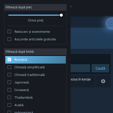
Conectează-te
Filtrează după preț
Orice preț
Magazin
Reduceri și evenimente
Comunitate
Ascunde articolele gratuite
Dezvoltator: ShatterStorm Studio
Despre
Filtrează după limbă
Sortează după
Relevanță
Română
Asistență
Chineză simplificată
Caută
Chineză tradițională
Schimbă limba
0 rezultate corespund căutării tale. 1 titlu a fost exclus în funcție
Japoneză
de preferințele tale.
Obține aplicația Steam pentru dispozitive mobile
Coreeană
Thailandeză
Vezi site în versiunea pentru desktop
Arabă
Indoneziană