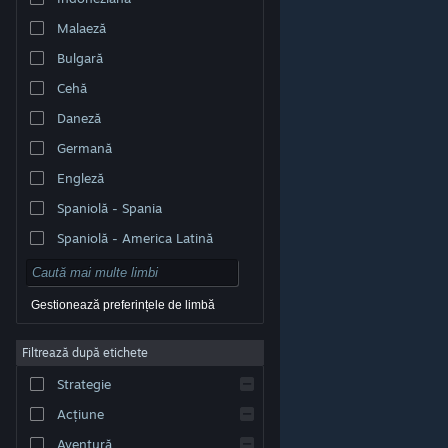
Malaeză
Bulgară
Cehă
Daneză
Germană
Engleză
Spaniolă - Spania
Spaniolă - America Latină
Gestionează preferințele de limbă
Filtrează după etichete
© Valve Corporation. Toate drepturile rezervate. Toate
mărcile înregistrate sunt proprietatea deținătorilor
Strategie
respectivi în SUA și celelalte țări.
Politică de
confidențialitate
|
Mențiuni legale
|
Accesibilitate
|
Acordul Steam pentru abonați
|
Rambursări
|
Acțiune
Cookie-uri
Aventură