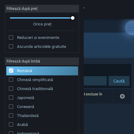
Conectează-te
Filtrează după preț
Orice preț
Magazin
Reduceri și evenimente
Comunitate
Ascunde articolele gratuite
Dezvoltator: Serellan LLC
Despre
Filtrează după limbă
Sortează după
Relevanță
Română
Asistență
Chineză simplificată
Caută
Chineză tradițională
Schimbă limba
0 rezultate corespund căutării tale. 2 titluri au fost excluse în
Japoneză
funcție de preferințele tale.
Obține aplicația Steam pentru dispozitive mobile
Coreeană
Thailandeză
Vezi site în versiunea pentru desktop
Arabă
Indoneziană