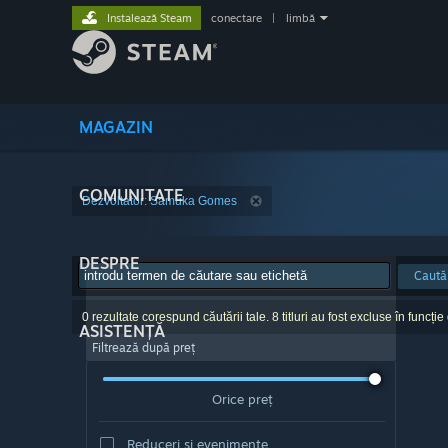
Instalează Steam
conectare
|
limbă
MAGAZIN
COMUNITATE
Dezvoltator: Samuka Gomes
DESPRE
Caută
0 rezultate corespund căutării tale. 8 titluri au fost excluse în funcție
ASISTENȚĂ
Filtrează după preț
Orice preț
Reduceri și evenimente