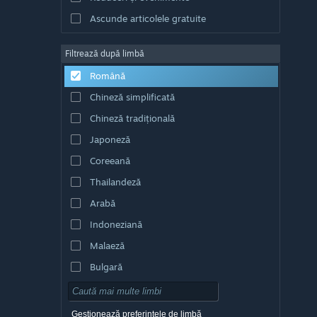
Ascunde articolele gratuite
Filtrează după limbă
Română
Chineză simplificată
Chineză tradițională
Japoneză
Coreeană
Thailandeză
Arabă
Indoneziană
Malaeză
Bulgară
Cehă
Daneză
Gestionează preferințele de limbă