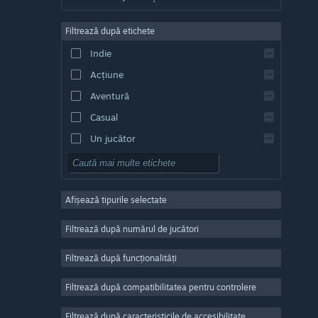
Germană
Filtrează după etichete
Engleză
Indie
Spaniolă - Spania
Acțiune
Spaniolă - America Latină
Aventură
Casual
Un jucător
Simulare
RPG
Afișează tipurile selectate
Strategie
2D
Filtrează după numărul de jucători
Acces timpuriu
Filtrează după funcționalități
3D
Filtrează după compatibilitatea pentru controlere
Gratuit
Atmosferă
Filtrează după caracteristicile de accesibilitate