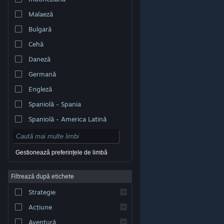
Malaeză
Bulgară
Cehă
Daneză
Germană
Engleză
Spaniolă - Spania
Spaniolă - America Latină
Gestionează preferințele de limbă
Filtrează după etichete
© Valve Corporation. Toate drepturile rezervate. Toate
mărcile înregistrate sunt proprietatea deținătorilor
Strategie
respectivi în SUA și celelalte țări.
Politică de
confidențialitate
|
Mențiuni legale
|
Accesibilitate
|
Acordul Steam pentru abonați
|
Rambursări
|
Acțiune
Cookie-uri
Aventură