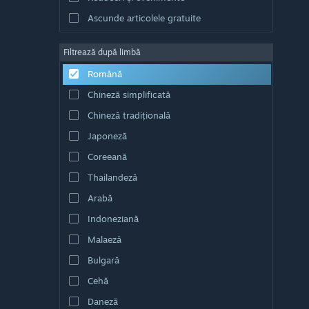
Ascunde articolele gratuite
Filtrează după limbă
Română
Chineză simplificată
Chineză tradițională
Japoneză
Coreeană
Thailandeză
Arabă
Indoneziană
Malaeză
Bulgară
Cehă
Daneză