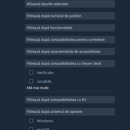
Afișează tipurile selectate
Număr masiv de jucători
Indie
Filtrează după numărul de jucători
Acces timpuriu
Filtrează după funcționalități
Casual
Filtrează după compatibilitatea pentru controlere
Simulare
Curse
Filtrează după caracteristicile de accesibilitate
Sporturi
Filtrează după compatibilitatea cu Steam Deck
Producție video
Verificate
Editare de fotografii
Jucabile
Află mai multe
Filtrează după compatibilitatea cu RV
Filtrează după sistemul de operare
Windows
macOS