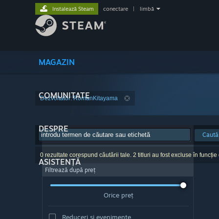
Instalează Steam
conectare
|
limbă
MAGAZIN
COMUNITATE
Dezvoltator: RomanKitayama
DESPRE
Caută
0 rezultate corespund căutării tale. 2 titluri au fost excluse în funcție
ASISTENȚĂ
Filtrează după preț
Orice preț
Reduceri și evenimente