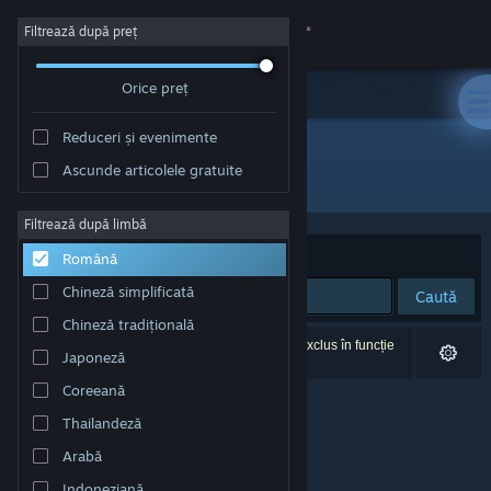
Conectează-te
Filtrează după preț
Orice preț
Magazin
Reduceri și evenimente
Comunitate
Ascunde articolele gratuite
Dezvoltator: Rockstar Toronto
Despre
Filtrează după limbă
Sortează după
Relevanță
Română
Asistență
Chineză simplificată
Caută
Chineză tradițională
Schimbă limba
0 rezultate corespund căutării tale. 1 titlu a fost exclus în funcție
Japoneză
de preferințele tale.
Obține aplicația Steam pentru dispozitive mobile
Coreeană
Thailandeză
Vezi site în versiunea pentru desktop
Arabă
Indoneziană