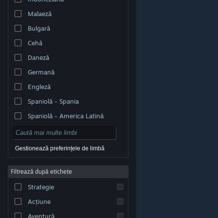
Malaeză
Bulgară
Cehă
Daneză
Germană
Engleză
Spaniolă - Spania
Spaniolă - America Latină
Gestionează preferințele de limbă
Filtrează după etichete
© Valve Corporation. Toate drepturile rezervate. Toate
mărcile înregistrate sunt proprietatea deținătorilor
Strategie
respectivi în SUA și celelalte țări.
Politică de
confidențialitate
|
Mențiuni legale
|
Accesibilitate
|
Acordul Steam pentru abonați
|
Rambursări
|
Acțiune
Cookie-uri
Aventură