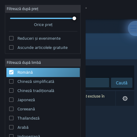
Conectează-te
Filtrează după preț
Orice preț
Magazin
Reduceri și evenimente
Comunitate
Ascunde articolele gratuite
Dezvoltator: Radon Labs
Despre
Filtrează după limbă
Sortează după
Relevanță
Română
Asistență
Chineză simplificată
Caută
Chineză tradițională
Schimbă limba
0 rezultate corespund căutării tale. 2 titluri au fost excluse în
Japoneză
funcție de preferințele tale.
Obține aplicația Steam pentru dispozitive mobile
Coreeană
Thailandeză
Vezi site în versiunea pentru desktop
Arabă
Indoneziană