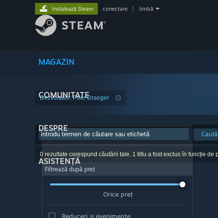
Instalează Steam
conectare
|
limbă
MAGAZIN
COMUNITATE
Dezvoltator: Peer Draeger
DESPRE
Caută
0 rezultate corespund căutării tale. 1 titlu a fost exclus în funcție de p
ASISTENȚĂ
Filtrează după preț
Orice preț
Reduceri și evenimente