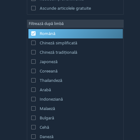
Ascunde articolele gratuite
Filtrează după limbă
Română
Chineză simplificată
Chineză tradițională
Japoneză
Coreeană
Thailandeză
Arabă
Indoneziană
Malaeză
Bulgară
Cehă
Daneză