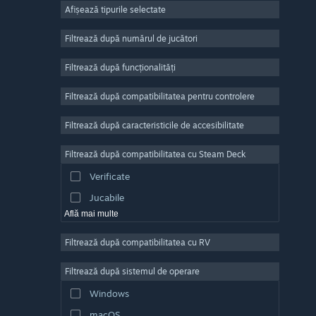
Afișează tipurile selectate
Număr masiv de jucători
Indie
Filtrează după numărul de jucători
Acces timpuriu
Filtrează după funcționalități
Casual
Filtrează după compatibilitatea pentru controlere
Simulare
Curse
Filtrează după caracteristicile de accesibilitate
Sporturi
Filtrează după compatibilitatea cu Steam Deck
Producție video
Verificate
Editare de fotografii
Jucabile
Află mai multe
Filtrează după compatibilitatea cu RV
Filtrează după sistemul de operare
Windows
macOS