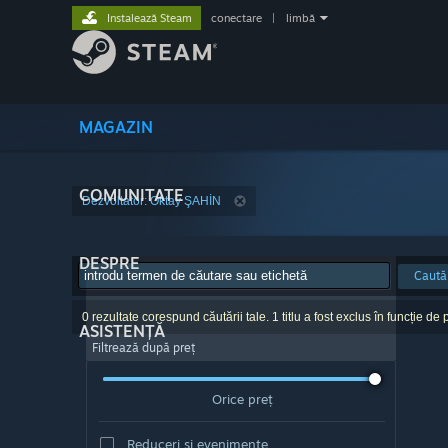
Instalează Steam
conectare
|
limbă
MAGAZIN
COMUNITATE
Dezvoltator: Oktay ŞAHİN
DESPRE
Caută
0 rezultate corespund căutării tale. 1 titlu a fost exclus în funcție de p
ASISTENȚĂ
Filtrează după preț
Orice preț
Reduceri și evenimente