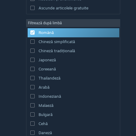
Ascunde articolele gratuite
Filtrează după limbă
Română
Chineză simplificată
Chineză tradițională
Japoneză
Coreeană
Thailandeză
Arabă
Indoneziană
Malaeză
Bulgară
Cehă
Daneză