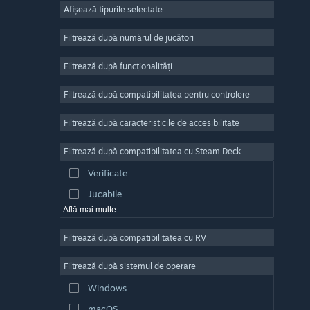
Afișează tipurile selectate
Număr masiv de jucători
Indie
Filtrează după numărul de jucători
Acces timpuriu
Filtrează după funcționalități
Casual
Filtrează după compatibilitatea pentru controlere
Simulare
Curse
Filtrează după caracteristicile de accesibilitate
Sporturi
Filtrează după compatibilitatea cu Steam Deck
Producție video
Verificate
Editare de fotografii
Jucabile
Află mai multe
Filtrează după compatibilitatea cu RV
Filtrează după sistemul de operare
Windows
macOS