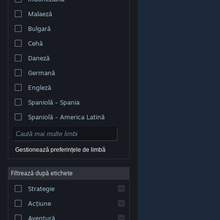
Malaeză
Bulgară
Cehă
Daneză
Germană
Engleză
Spaniolă - Spania
Spaniolă - America Latină
Gestionează preferințele de limbă
Filtrează după etichete
© Valve Corporation. Toate drepturile rezervate. Toate
mărcile înregistrate sunt proprietatea deținătorilor
Strategie
respectivi în SUA și celelalte țări.
Politică de
confidențialitate
|
Mențiuni legale
|
Accesibilitate
|
Acordul Steam pentru abonați
|
Rambursări
|
Acțiune
Cookie-uri
Aventură