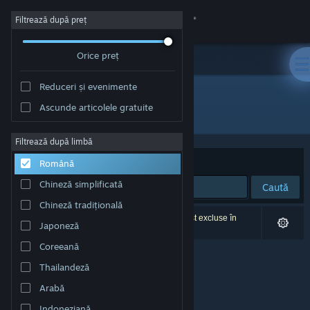
Conectează-te
Filtrează după preț
Orice preț
Magazin
Reduceri și evenimente
Comunitate
Ascunde articolele gratuite
Dezvoltator: OE WORKS
Despre
Filtrează după limbă
Sortează după
Relevanță
Română
Asistență
Chineză simplificată
Caută
Chineză tradițională
Schimbă limba
0 rezultate corespund căutării tale. 6 titluri au fost excluse în
Japoneză
funcție de preferințele tale.
Obține aplicația Steam pentru dispozitive mobile
Coreeană
Thailandeză
Vezi site în versiunea pentru desktop
Arabă
Indoneziană