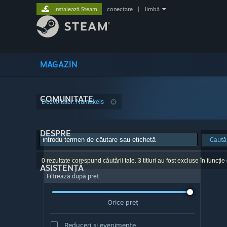
Instalează Steam
conectare
|
limbă
MAGAZIN
COMUNITATE
Dezvoltator: Numakeis
DESPRE
Caută
0 rezultate corespund căutării tale. 3 titluri au fost excluse în funcție
ASISTENȚĂ
Filtrează după preț
Orice preț
Reduceri și evenimente