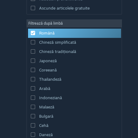
Ascunde articolele gratuite
Filtrează după limbă
Română
Chineză simplificată
Chineză tradițională
Japoneză
Coreeană
Thailandeză
Arabă
Indoneziană
Malaeză
Bulgară
Cehă
Daneză