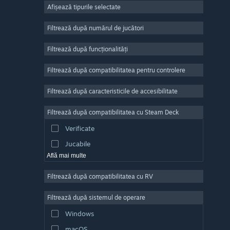
Afișează tipurile selectate
Număr masiv de jucători
Indie
Filtrează după numărul de jucători
Acces timpuriu
Filtrează după funcționalități
Casual
Filtrează după compatibilitatea pentru controlere
Simulare
Curse
Filtrează după caracteristicile de accesibilitate
Sporturi
Filtrează după compatibilitatea cu Steam Deck
Producție video
Verificate
Editare de fotografii
Jucabile
Află mai multe
Filtrează după compatibilitatea cu RV
Filtrează după sistemul de operare
Windows
macOS