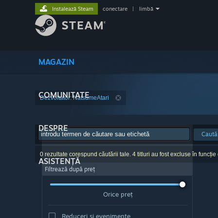
Instalează Steam
conectare
|
limbă
MAGAZIN
COMUNITATE
Dezvoltator: NatsumeAtari
DESPRE
Caută
0 rezultate corespund căutării tale. 4 titluri au fost excluse în funcție
ASISTENȚĂ
Filtrează după preț
Orice preț
Reduceri și evenimente