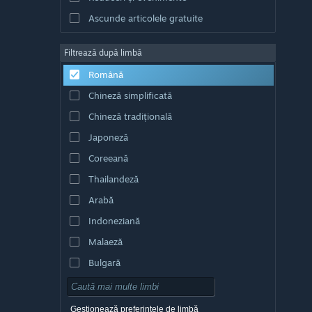
Ascunde articolele gratuite
Filtrează după limbă
Română
Chineză simplificată
Chineză tradițională
Japoneză
Coreeană
Thailandeză
Arabă
Indoneziană
Malaeză
Bulgară
Cehă
Daneză
Gestionează preferințele de limbă