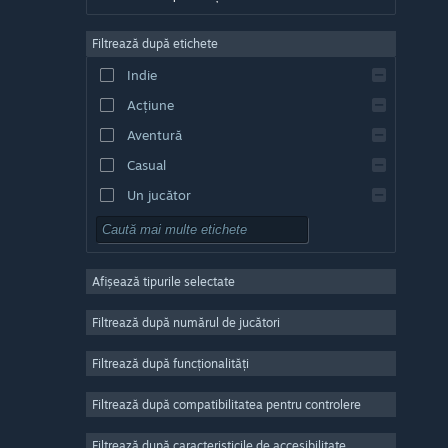
Germană
Filtrează după etichete
Engleză
Indie
Spaniolă - Spania
Acțiune
Spaniolă - America Latină
Aventură
Casual
Un jucător
Simulare
RPG
Afișează tipurile selectate
Strategie
2D
Filtrează după numărul de jucători
Acces timpuriu
Filtrează după funcționalități
3D
Filtrează după compatibilitatea pentru controlere
Gratuit
Atmosferă
Filtrează după caracteristicile de accesibilitate