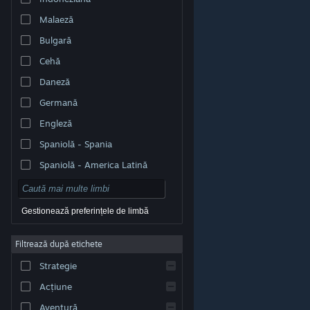
Malaeză
Bulgară
Cehă
Daneză
Germană
Engleză
Spaniolă - Spania
Spaniolă - America Latină
Gestionează preferințele de limbă
Filtrează după etichete
© Valve Corporation. Toate drepturile rezervate. Toate
mărcile înregistrate sunt proprietatea deținătorilor
Strategie
respectivi în SUA și celelalte țări.
Politică de
confidențialitate
|
Mențiuni legale
|
Accesibilitate
|
Acordul Steam pentru abonați
|
Rambursări
|
Acțiune
Cookie-uri
Aventură