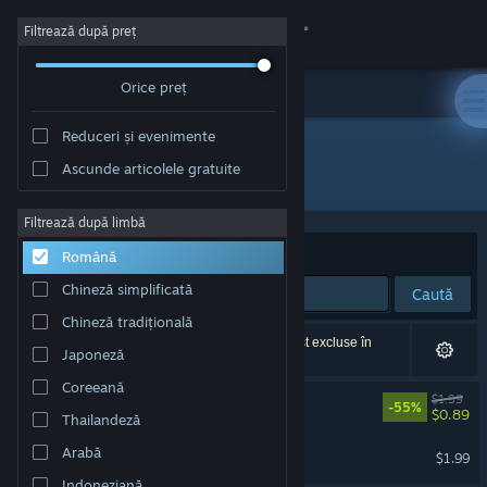
Conectează-te
Filtrează după preț
Orice preț
Magazin
Reduceri și evenimente
Comunitate
Ascunde articolele gratuite
Dezvoltator: Milanesa Studio
Despre
Filtrează după limbă
Sortează după
Relevanță
Română
Asistență
Chineză simplificată
Caută
Chineză tradițională
Schimbă limba
2 rezultate corespund căutării tale. 7 titluri au fost excluse în
Japoneză
funcție de preferințele tale.
Obține aplicația Steam pentru dispozitive mobile
Coreeană
Dead World Soundtrack
$1.99
-55%
$0.89
Thailandeză
Vezi site în versiunea pentru desktop
Milaneseria Soundtrack
Arabă
$1.99
Indoneziană