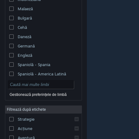
Malaeză
Bulgară
Cehă
Daneză
Germană
Engleză
Spaniolă - Spania
Spaniolă - America Latină
Gestionează preferințele de limbă
Filtrează după etichete
© Valve Corporation. Toate drepturile rezervate. Toate
mărcile înregistrate sunt proprietatea deținătorilor
Strategie
respectivi în SUA și celelalte țări.
Politică de
confidențialitate
|
Mențiuni legale
|
Accesibilitate
|
Acordul Steam pentru abonați
|
Rambursări
|
Acțiune
Cookie-uri
Aventură