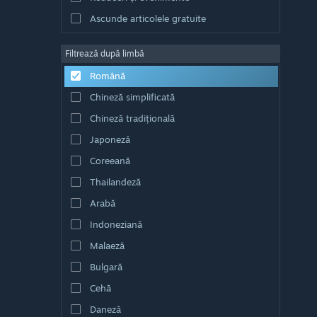
Ascunde articolele gratuite
Filtrează după limbă
Română
Chineză simplificată
Chineză tradițională
Japoneză
Coreeană
Thailandeză
Arabă
Indoneziană
Malaeză
Bulgară
Cehă
Daneză