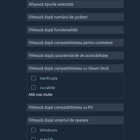
Afișează tipurile selectate
Număr masiv de jucători
Indie
Filtrează după numărul de jucători
Acces timpuriu
Filtrează după funcționalități
Casual
Filtrează după compatibilitatea pentru controlere
Simulare
Curse
Filtrează după caracteristicile de accesibilitate
Sporturi
Filtrează după compatibilitatea cu Steam Deck
Producție video
Verificate
Editare de fotografii
Jucabile
Află mai multe
Filtrează după compatibilitatea cu RV
Filtrează după sistemul de operare
Windows
macOS