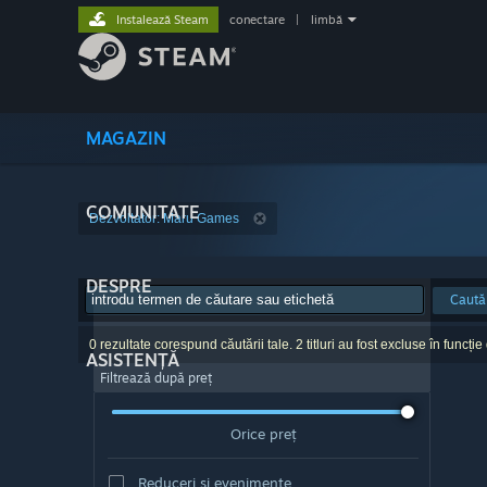
Instalează Steam
conectare
|
limbă
MAGAZIN
COMUNITATE
Dezvoltator: Maru Games
DESPRE
Caută
0 rezultate corespund căutării tale. 2 titluri au fost excluse în funcție
ASISTENȚĂ
Filtrează după preț
Orice preț
Reduceri și evenimente