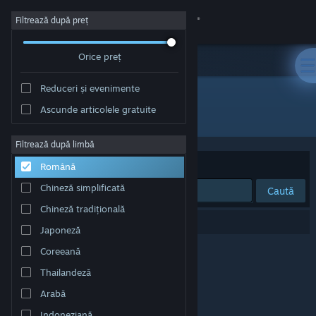
Conectează-te
Filtrează după preț
Orice preț
Magazin
Reduceri și evenimente
Comunitate
Ascunde articolele gratuite
Dezvoltator: Magic Dog Studios
Despre
Filtrează după limbă
Sortează după
Relevanță
Română
Asistență
Chineză simplificată
Caută
Chineză tradițională
Schimbă limba
0 rezultate corespund căutării tale.
Japoneză
Obține aplicația Steam pentru dispozitive mobile
Coreeană
Thailandeză
Vezi site în versiunea pentru desktop
Arabă
Indoneziană