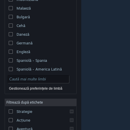
Malaeză
Bulgară
Cehă
Daneză
Germană
Engleză
Spaniolă - Spania
Spaniolă - America Latină
Gestionează preferințele de limbă
Filtrează după etichete
© Valve Corporation. Toate drepturile rezervate. Toate
mărcile înregistrate sunt proprietatea deținătorilor
Strategie
respectivi în SUA și celelalte țări.
Politică de
confidențialitate
|
Mențiuni legale
|
Accesibilitate
|
Acordul Steam pentru abonați
|
Rambursări
|
Acțiune
Cookie-uri
Aventură