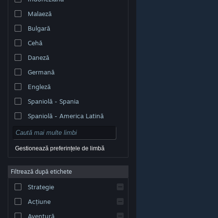
Malaeză
Bulgară
Cehă
Daneză
Germană
Engleză
Spaniolă - Spania
Spaniolă - America Latină
Gestionează preferințele de limbă
Filtrează după etichete
© Valve Corporation. Toate drepturile rezervate. Toate
mărcile înregistrate sunt proprietatea deținătorilor
Strategie
respectivi în SUA și celelalte țări.
Politică de
confidențialitate
|
Mențiuni legale
|
Accesibilitate
|
Acordul Steam pentru abonați
|
Rambursări
|
Acțiune
Cookie-uri
Aventură