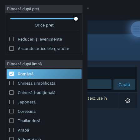
Conectează-te
Filtrează după preț
Orice preț
Magazin
Reduceri și evenimente
Comunitate
Ascunde articolele gratuite
Dezvoltator: MadoWorks
Despre
Filtrează după limbă
Sortează după
Relevanță
Română
Asistență
Chineză simplificată
Caută
Chineză tradițională
Schimbă limba
0 rezultate corespund căutării tale. 2 titluri au fost excluse în
Japoneză
funcție de preferințele tale.
Obține aplicația Steam pentru dispozitive mobile
Coreeană
Thailandeză
Vezi site în versiunea pentru desktop
Arabă
Indoneziană