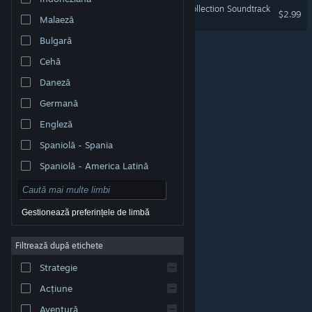
William and Sly: Classic Collection Soundtrack
$2.99
Malaeză
Bulgară
Cehă
Daneză
Germană
Engleză
Spaniolă - Spania
Spaniolă - America Latină
Gestionează preferințele de limbă
Filtrează după etichete
© Valve Corporation. Toate drepturile rezervate. Toate
mărcile înregistrate sunt proprietatea deținătorilor
Strategie
respectivi în SUA și celelalte țări.
Politică de
confidențialitate
|
Mențiuni legale
|
Accesibilitate
|
Acordul Steam pentru abonați
|
Rambursări
|
Acțiune
Cookie-uri
Aventură