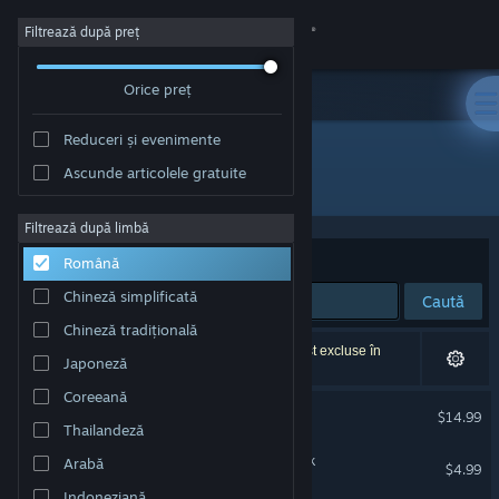
Conectează-te
Filtrează după preț
Orice preț
Magazin
Reduceri și evenimente
Comunitate
Ascunde articolele gratuite
Dezvoltator: Lucas Paakh
Despre
Filtrează după limbă
Sortează după
Relevanță
Română
Asistență
Chineză simplificată
Caută
Chineză tradițională
Schimbă limba
3 rezultate corespund căutării tale. 3 titluri au fost excluse în
Japoneză
funcție de preferințele tale.
Obține aplicația Steam pentru dispozitive mobile
Coreeană
William and Sly
$14.99
Thailandeză
Vezi site în versiunea pentru desktop
William and Sly Soundtrack
Arabă
$4.99
Indoneziană