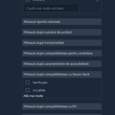
Gratuit
RPG
Afișează tipurile selectate
Număr masiv de jucători
Indie
Filtrează după numărul de jucători
Acces timpuriu
Filtrează după funcționalități
Casual
Filtrează după compatibilitatea pentru controlere
Simulare
Curse
Filtrează după caracteristicile de accesibilitate
Sporturi
Filtrează după compatibilitatea cu Steam Deck
Producție video
Verificate
Editare de fotografii
Jucabile
Află mai multe
Filtrează după compatibilitatea cu RV