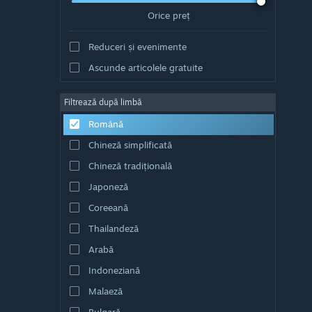
Orice preț
Reduceri și evenimente
Ascunde articolele gratuite
Filtrează după limbă
Română
Chineză simplificată
Chineză tradițională
Japoneză
Coreeană
Thailandeză
Arabă
Indoneziană
Malaeză
Bulgară