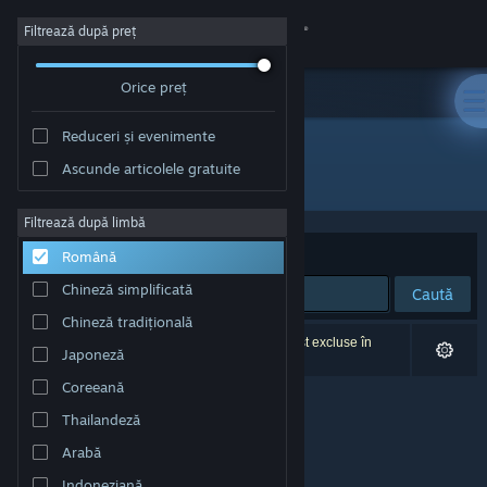
Conectează-te
Filtrează după preț
Orice preț
Magazin
Reduceri și evenimente
Comunitate
Ascunde articolele gratuite
Dezvoltator: Llamasoft Ltd.
Despre
Filtrează după limbă
Sortează după
Relevanță
Română
Asistență
Chineză simplificată
Caută
Chineză tradițională
Schimbă limba
0 rezultate corespund căutării tale. 6 titluri au fost excluse în
Japoneză
funcție de preferințele tale.
Obține aplicația Steam pentru dispozitive mobile
Coreeană
Thailandeză
Vezi site în versiunea pentru desktop
Arabă
Indoneziană