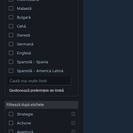
Malaeză
Bulgară
Cehă
Daneză
Germană
Engleză
Spaniolă - Spania
Spaniolă - America Latină
Gestionează preferințele de limbă
Filtrează după etichete
© Valve Corporation. Toate drepturile rezervate. Toate
mărcile înregistrate sunt proprietatea deținătorilor
Strategie
respectivi în SUA și celelalte țări.
Politică de
confidențialitate
|
Mențiuni legale
|
Accesibilitate
|
Acordul Steam pentru abonați
|
Rambursări
|
Acțiune
Cookie-uri
Aventură