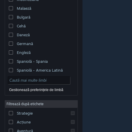
Malaeză
Bulgară
Cehă
Daneză
Germană
Engleză
Spaniolă - Spania
Spaniolă - America Latină
Gestionează preferințele de limbă
Filtrează după etichete
© Valve Corporation. Toate drepturile rezervate. Toate
mărcile înregistrate sunt proprietatea deținătorilor
Strategie
respectivi în SUA și celelalte țări.
Politică de
confidențialitate
|
Mențiuni legale
|
Accesibilitate
|
Acordul Steam pentru abonați
|
Rambursări
|
Acțiune
Cookie-uri
Aventură