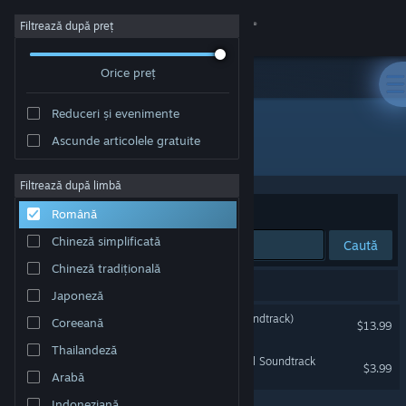
Conectează-te
Filtrează după preț
Orice preț
Magazin
Reduceri și evenimente
Comunitate
Ascunde articolele gratuite
Dezvoltator: Lifeformed
Despre
Filtrează după limbă
Sortează după
Relevanță
Română
Asistență
Chineză simplificată
Caută
Chineză tradițională
Schimbă limba
2 rezultate corespund căutării tale.
Japoneză
Obține aplicația Steam pentru dispozitive mobile
TUNIC (Original Game Soundtrack)
Coreeană
$13.99
Thailandeză
Vezi site în versiunea pentru desktop
Fastfall - Dustforce Original Soundtrack
$3.99
Arabă
Indoneziană