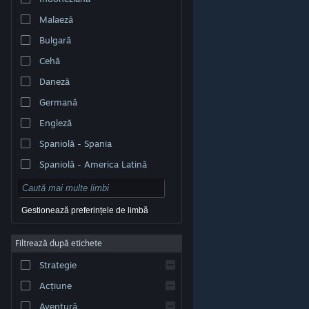
Malaeză
Bulgară
Cehă
Daneză
Germană
Engleză
Spaniolă - Spania
Spaniolă - America Latină
Gestionează preferințele de limbă
Filtrează după etichete
© Valve Corporation. Toate drepturile rezervate. Toate
mărcile înregistrate sunt proprietatea deținătorilor
Strategie
respectivi în SUA și celelalte țări.
Politică de
confidențialitate
|
Mențiuni legale
|
Accesibilitate
|
Acordul Steam pentru abonați
|
Rambursări
|
Acțiune
Cookie-uri
Aventură