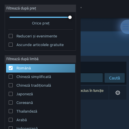
Conectează-te
Filtrează după preț
Orice preț
Magazin
Reduceri și evenimente
Comunitate
Ascunde articolele gratuite
Dezvoltator: LWNA
Despre
Filtrează după limbă
Sortează după
Relevanță
Română
Asistență
Chineză simplificată
Caută
Chineză tradițională
Schimbă limba
0 rezultate corespund căutării tale. 1 titlu a fost exclus în funcție
Japoneză
de preferințele tale.
Obține aplicația Steam pentru dispozitive mobile
Coreeană
Thailandeză
Vezi site în versiunea pentru desktop
Arabă
Indoneziană