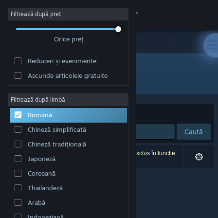
Conectează-te
Filtrează după preț
Orice preț
Magazin
Reduceri și evenimente
Comunitate
Ascunde articolele gratuite
Dezvoltator: James Roznick
Despre
Filtrează după limbă
Sortează după
Relevanță
Română
Asistență
Chineză simplificată
Caută
Chineză tradițională
Schimbă limba
0 rezultate corespund căutării tale. 1 titlu a fost exclus în funcție
Japoneză
de preferințele tale.
Obține aplicația Steam pentru dispozitive mobile
Coreeană
Thailandeză
Vezi site în versiunea pentru desktop
Arabă
Indoneziană