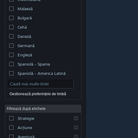
Malaeză
Bulgară
Cehă
Daneză
Germană
Engleză
Spaniolă - Spania
Spaniolă - America Latină
Gestionează preferințele de limbă
Filtrează după etichete
© Valve Corporation. Toate drepturile rezervate. Toate
mărcile înregistrate sunt proprietatea deținătorilor
Strategie
respectivi în SUA și celelalte țări.
Politică de
confidențialitate
|
Mențiuni legale
|
Accesibilitate
|
Acordul Steam pentru abonați
|
Rambursări
|
Acțiune
Cookie-uri
Aventură