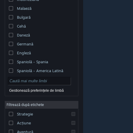
Malaeză
Bulgară
Cehă
Daneză
Germană
Engleză
Spaniolă - Spania
Spaniolă - America Latină
Gestionează preferințele de limbă
Filtrează după etichete
© Valve Corporation. Toate drepturile rezervate. Toate
mărcile înregistrate sunt proprietatea deținătorilor
Strategie
respectivi în SUA și celelalte țări.
Politică de
confidențialitate
|
Mențiuni legale
|
Accesibilitate
|
Acordul Steam pentru abonați
|
Rambursări
|
Acțiune
Cookie-uri
Aventură