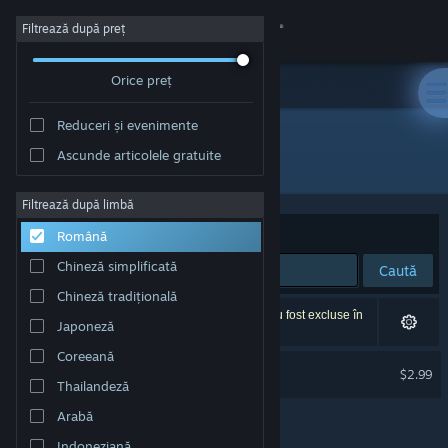
Conectează-te
Filtrează după preț
Orice preț
Magazin
Reduceri și evenimente
Comunitate
Ascunde articolele gratuite
Dezvoltator: IV Productions
Despre
Filtrează după limbă
Sortează după
Relevanță
Română
Asistență
Chineză simplificată
Caută
Chineză tradițională
Schimbă limba
1 rezultat corespunde cu căutarea ta. 23 titluri au fost excluse în
Japoneză
funcție de preferințele tale.
Obține aplicația Steam pentru dispozitive mobile
Coreeană
Kring Soundtrack
$2.99
Thailandeză
Vezi site în versiunea pentru desktop
Arabă
Indoneziană