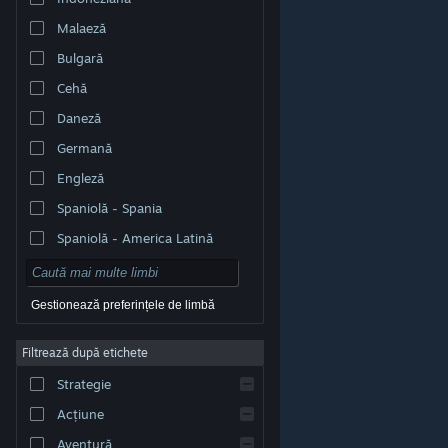
Malaeză
Bulgară
Cehă
Daneză
Germană
Engleză
Spaniolă - Spania
Spaniolă - America Latină
Gestionează preferințele de limbă
Filtrează după etichete
© Valve Corporation. Toate drepturile rezervate. Toate
mărcile înregistrate sunt proprietatea deținătorilor
Strategie
respectivi în SUA și celelalte țări.
Politică de
confidențialitate
|
Mențiuni legale
|
Accesibilitate
|
Acordul Steam pentru abonați
|
Rambursări
|
Acțiune
Cookie-uri
Aventură