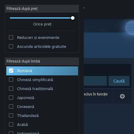
Conectează-te
Filtrează după preț
Orice preț
Magazin
Reduceri și evenimente
Comunitate
Ascunde articolele gratuite
Dezvoltator: Homeostase
Despre
Filtrează după limbă
Sortează după
Relevanță
Română
Asistență
Chineză simplificată
Caută
Chineză tradițională
Schimbă limba
0 rezultate corespund căutării tale. 1 titlu a fost exclus în funcție
Japoneză
de preferințele tale.
Obține aplicația Steam pentru dispozitive mobile
Coreeană
Thailandeză
Vezi site în versiunea pentru desktop
Arabă
Indoneziană