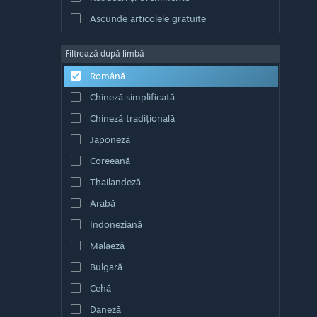
Ascunde articolele gratuite
Filtrează după limbă
Română
Chineză simplificată
Chineză tradițională
Japoneză
Coreeană
Thailandeză
Arabă
Indoneziană
Malaeză
Bulgară
Cehă
Daneză