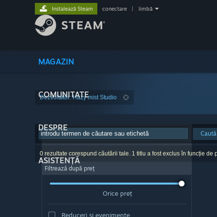
Instalează Steam
conectare
|
limbă
MAGAZIN
COMUNITATE
Dezvoltator: Hazy mist Studio
DESPRE
Caută
0 rezultate corespund căutării tale. 1 titlu a fost exclus în funcție de p
ASISTENȚĂ
Filtrează după preț
Orice preț
Reduceri și evenimente