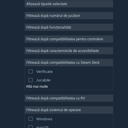
Afișează tipurile selectate
Număr masiv de jucători
Indie
Filtrează după numărul de jucători
Acces timpuriu
Filtrează după funcționalități
Casual
Filtrează după compatibilitatea pentru controlere
Simulare
Curse
Filtrează după caracteristicile de accesibilitate
Sporturi
Filtrează după compatibilitatea cu Steam Deck
Producție video
Verificate
Editare de fotografii
Jucabile
Află mai multe
Filtrează după compatibilitatea cu RV
Filtrează după sistemul de operare
Windows
macOS