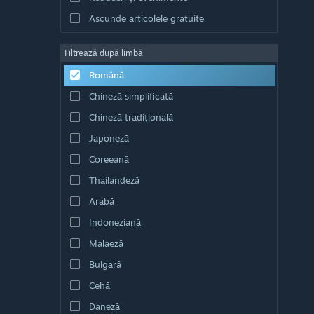
Ascunde articolele gratuite
Filtrează după limbă
Română
Chineză simplificată
Chineză tradițională
Japoneză
Coreeană
Thailandeză
Arabă
Indoneziană
Malaeză
Bulgară
Cehă
Daneză