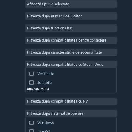
Afișează tipurile selectate
Număr masiv de jucători
Indie
Filtrează după numărul de jucători
Acces timpuriu
Filtrează după funcționalități
Casual
Filtrează după compatibilitatea pentru controlere
Simulare
Curse
Filtrează după caracteristicile de accesibilitate
Sporturi
Filtrează după compatibilitatea cu Steam Deck
Producție video
Verificate
Editare de fotografii
Jucabile
Află mai multe
Filtrează după compatibilitatea cu RV
Filtrează după sistemul de operare
Windows
macOS