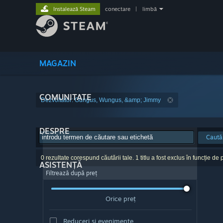
Instalează Steam
conectare
|
limbă
MAGAZIN
COMUNITATE
Dezvoltator: Gungus, Wungus, &amp; Jimmy
DESPRE
Caută
0 rezultate corespund căutării tale. 1 titlu a fost exclus în funcție de p
ASISTENȚĂ
Filtrează după preț
Orice preț
Reduceri și evenimente