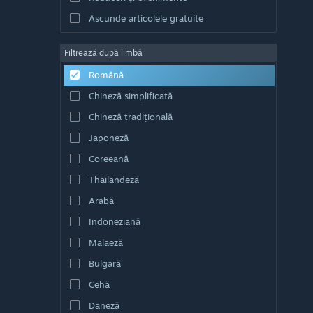
Ascunde articolele gratuite
Filtrează după limbă
Română
Chineză simplificată
Chineză tradițională
Japoneză
Coreeană
Thailandeză
Arabă
Indoneziană
Malaeză
Bulgară
Cehă
Daneză