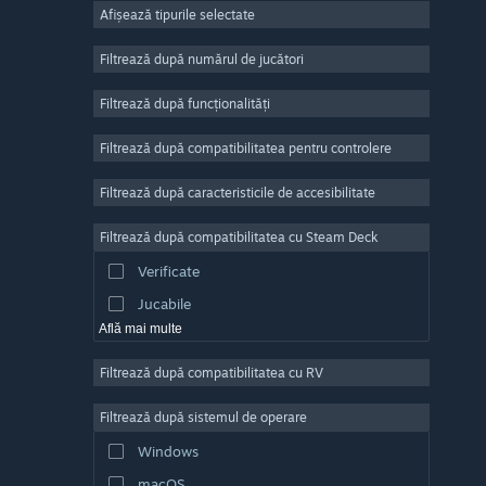
Afișează tipurile selectate
Număr masiv de jucători
Indie
Filtrează după numărul de jucători
Acces timpuriu
Filtrează după funcționalități
Casual
Filtrează după compatibilitatea pentru controlere
Simulare
Curse
Filtrează după caracteristicile de accesibilitate
Sporturi
Filtrează după compatibilitatea cu Steam Deck
Producție video
Verificate
Editare de fotografii
Jucabile
Află mai multe
Filtrează după compatibilitatea cu RV
Filtrează după sistemul de operare
Windows
macOS