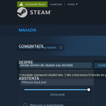
Instalează Steam
conectare
|
limbă
MAGAZIN
COMUNITATE
Dezvoltator: Grip Top Games
DESPRE
Caută
0 rezultate corespund căutării tale. 1 titlu a fost exclus în funcție de p
ASISTENȚĂ
Filtrează după preț
Orice preț
Reduceri și evenimente