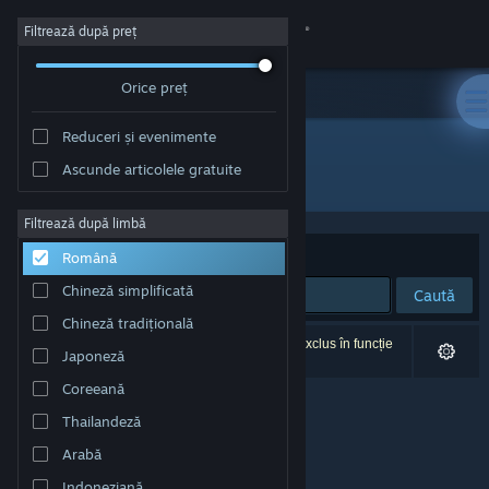
Conectează-te
Filtrează după preț
Orice preț
Magazin
Reduceri și evenimente
Comunitate
Ascunde articolele gratuite
Dezvoltator: Gereon Bartel
Despre
Filtrează după limbă
Sortează după
Relevanță
Română
Asistență
Chineză simplificată
Caută
Chineză tradițională
Schimbă limba
0 rezultate corespund căutării tale. 1 titlu a fost exclus în funcție
Japoneză
de preferințele tale.
Obține aplicația Steam pentru dispozitive mobile
Coreeană
Thailandeză
Vezi site în versiunea pentru desktop
Arabă
Indoneziană