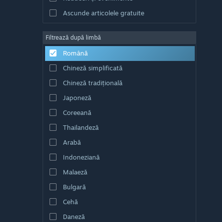
Ascunde articolele gratuite
Filtrează după limbă
Română
Chineză simplificată
Chineză tradițională
Japoneză
Coreeană
Thailandeză
Arabă
Indoneziană
Malaeză
Bulgară
Cehă
Daneză