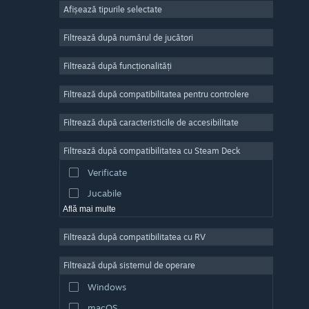
Afișează tipurile selectate
Număr masiv de jucători
Indie
Filtrează după numărul de jucători
Acces timpuriu
Filtrează după funcționalități
Casual
Filtrează după compatibilitatea pentru controlere
Simulare
Curse
Filtrează după caracteristicile de accesibilitate
Sporturi
Filtrează după compatibilitatea cu Steam Deck
Producție video
Verificate
Editare de fotografii
Jucabile
Află mai multe
Filtrează după compatibilitatea cu RV
Filtrează după sistemul de operare
Windows
macOS