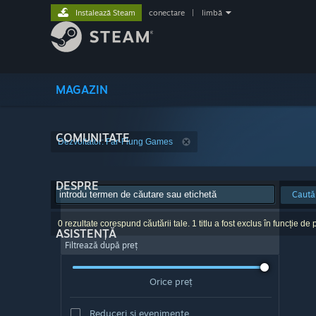
Instalează Steam
conectare
|
limbă
MAGAZIN
COMUNITATE
Dezvoltator: Far-Flung Games
DESPRE
Caută
0 rezultate corespund căutării tale. 1 titlu a fost exclus în funcție de p
ASISTENȚĂ
Filtrează după preț
Orice preț
Reduceri și evenimente