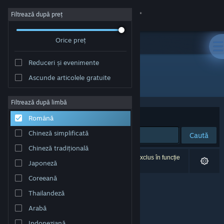
Conectează-te
Filtrează după preț
Orice preț
Magazin
Reduceri și evenimente
Comunitate
Ascunde articolele gratuite
Dezvoltator: Disafter Games
Despre
Filtrează după limbă
Sortează după
Relevanță
Română
Asistență
Chineză simplificată
Caută
Chineză tradițională
Schimbă limba
0 rezultate corespund căutării tale. 1 titlu a fost exclus în funcție
Japoneză
de preferințele tale.
Obține aplicația Steam pentru dispozitive mobile
Coreeană
Thailandeză
Vezi site în versiunea pentru desktop
Arabă
Indoneziană