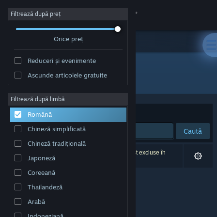
Conectează-te
Filtrează după preț
Orice preț
Magazin
Reduceri și evenimente
Comunitate
Ascunde articolele gratuite
Dezvoltator: Creeepling
Despre
Filtrează după limbă
Sortează după
Relevanță
Română
Asistență
Chineză simplificată
Caută
Chineză tradițională
Schimbă limba
0 rezultate corespund căutării tale. 2 titluri au fost excluse în
Japoneză
funcție de preferințele tale.
Obține aplicația Steam pentru dispozitive mobile
Coreeană
Thailandeză
Vezi site în versiunea pentru desktop
Arabă
Indoneziană