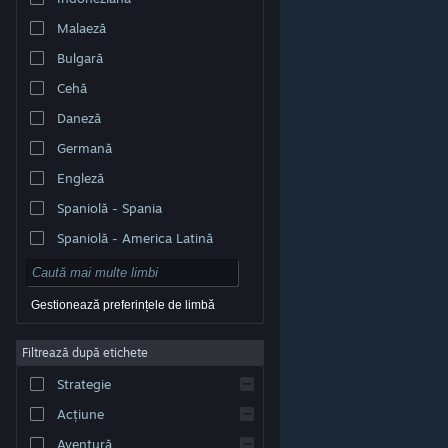
Malaeză
Bulgară
Cehă
Daneză
Germană
Engleză
Spaniolă - Spania
Spaniolă - America Latină
Gestionează preferințele de limbă
Filtrează după etichete
© Valve Corporation. Toate drepturile rezervate. Toate
mărcile înregistrate sunt proprietatea deținătorilor
Strategie
respectivi în SUA și celelalte țări.
Politică de
confidențialitate
|
Mențiuni legale
|
Accesibilitate
|
Acordul Steam pentru abonați
|
Rambursări
|
Acțiune
Cookie-uri
Aventură