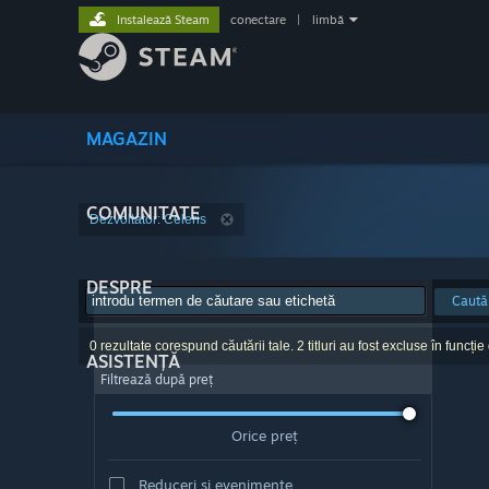
Instalează Steam
conectare
|
limbă
MAGAZIN
COMUNITATE
Dezvoltator: Celeris
DESPRE
Caută
0 rezultate corespund căutării tale. 2 titluri au fost excluse în funcție
ASISTENȚĂ
Filtrează după preț
Orice preț
Reduceri și evenimente