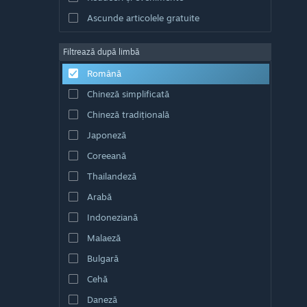
Ascunde articolele gratuite
Filtrează după limbă
Română
Chineză simplificată
Chineză tradițională
Japoneză
Coreeană
Thailandeză
Arabă
Indoneziană
Malaeză
Bulgară
Cehă
Daneză