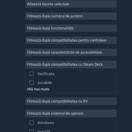
Afișează tipurile selectate
Număr masiv de jucători
Indie
Filtrează după numărul de jucători
Acces timpuriu
Filtrează după funcționalități
Casual
Filtrează după compatibilitatea pentru controlere
Simulare
Curse
Filtrează după caracteristicile de accesibilitate
Sporturi
Filtrează după compatibilitatea cu Steam Deck
Producție video
Verificate
Editare de fotografii
Jucabile
Află mai multe
Filtrează după compatibilitatea cu RV
Filtrează după sistemul de operare
Windows
macOS