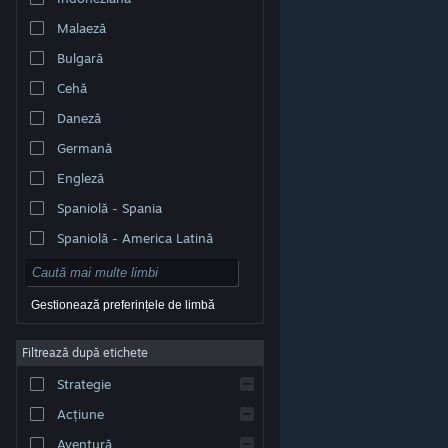
Malaeză
Bulgară
Cehă
Daneză
Germană
Engleză
Spaniolă - Spania
Spaniolă - America Latină
Gestionează preferințele de limbă
Filtrează după etichete
© Valve Corporation. Toate drepturile rezervate. Toate
mărcile înregistrate sunt proprietatea deținătorilor
Strategie
respectivi în SUA și celelalte țări.
Politică de
confidențialitate
|
Mențiuni legale
|
Accesibilitate
|
Acordul Steam pentru abonați
|
Rambursări
|
Acțiune
Cookie-uri
Aventură