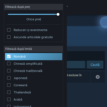
Conectează-te
Filtrează după preț
Orice preț
Magazin
Reduceri și evenimente
Comunitate
Ascunde articolele gratuite
Dezvoltator: Autonomic Interactive
Despre
Filtrează după limbă
Sortează după
Relevanță
Română
Asistență
Chineză simplificată
Caută
Chineză tradițională
Schimbă limba
0 rezultate corespund căutării tale. 5 titluri au fost excluse în
Japoneză
funcție de preferințele tale.
Obține aplicația Steam pentru dispozitive mobile
Coreeană
Thailandeză
Vezi site în versiunea pentru desktop
Arabă
Indoneziană