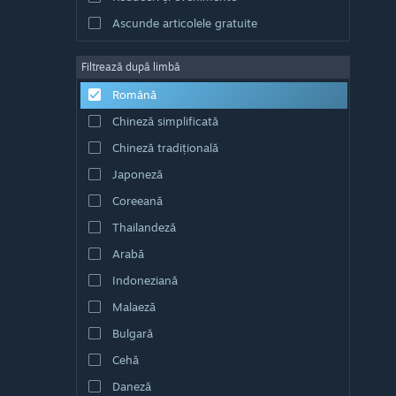
Ascunde articolele gratuite
Filtrează după limbă
Română
Chineză simplificată
Chineză tradițională
Japoneză
Coreeană
Thailandeză
Arabă
Indoneziană
Malaeză
Bulgară
Cehă
Daneză