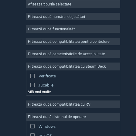
Afișează tipurile selectate
Număr masiv de jucători
Indie
Filtrează după numărul de jucători
Acces timpuriu
Filtrează după funcționalități
Casual
Filtrează după compatibilitatea pentru controlere
Simulare
Curse
Filtrează după caracteristicile de accesibilitate
Sporturi
Filtrează după compatibilitatea cu Steam Deck
Producție video
Verificate
Editare de fotografii
Jucabile
Află mai multe
Filtrează după compatibilitatea cu RV
Filtrează după sistemul de operare
Windows
macOS