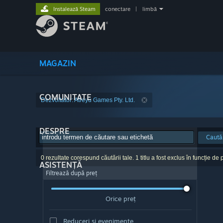
Instalează Steam
conectare
|
limbă
MAGAZIN
COMUNITATE
Dezvoltator: Atreyu Games Pty. Ltd.
DESPRE
Caută
0 rezultate corespund căutării tale. 1 titlu a fost exclus în funcție de p
ASISTENȚĂ
Filtrează după preț
Orice preț
Reduceri și evenimente