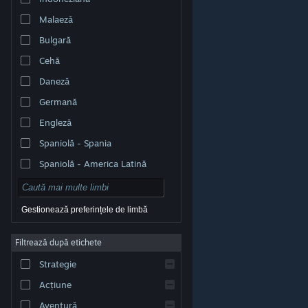
Malaeză
Bulgară
Cehă
Daneză
Germană
Engleză
Spaniolă - Spania
Spaniolă - America Latină
Gestionează preferințele de limbă
Filtrează după etichete
© Valve Corporation. Toate drepturile rezervate. Toate
mărcile înregistrate sunt proprietatea deținătorilor
Strategie
respectivi în SUA și celelalte țări.
Politică de
confidențialitate
|
Mențiuni legale
|
Accesibilitate
|
Acordul Steam pentru abonați
|
Rambursări
|
Acțiune
Cookie-uri
Aventură