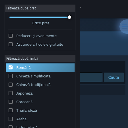
Conectează-te
Filtrează după preț
Orice preț
Magazin
Reduceri și evenimente
Comunitate
Ascunde articolele gratuite
Dezvoltator: Alpha Code Inc.
Despre
Filtrează după limbă
Sortează după
Relevanță
Română
Asistență
Chineză simplificată
Caută
Chineză tradițională
Schimbă limba
0 rezultate corespund căutării tale.
Japoneză
Obține aplicația Steam pentru dispozitive mobile
Coreeană
Thailandeză
Vezi site în versiunea pentru desktop
Arabă
Indoneziană