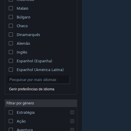
Malaio
Búlgaro
Checo
Dinamarquês
Alemão
Inglês
Espanhol (Espanha)
Espanhol (América Latina)
Gerir preferências de idioma
Filtrar por género
© Valve Corporation. Todos os direitos reservados.
Todas as marcas comerciais são propriedade dos
Estratégia
respetivos proprietários nos E.U.A. e outros países.
Política de Privacidade
|
Termos legais
|
Acessibilidade
|
Acordo de Subscrição Steam
|
Ação
Reembolsos
|
Cookies
Aventura