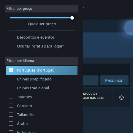
Iniciar sessão
Filtrar por preço
Qualquer preço
Loja
Descontos e eventos
Comunidade
Ocultar "grátis para jogar"
"Winnie's Hole"
Sobre
Filtrar por idioma
Ordenar por
Relevância
Português (Portugal)
Apoio
Chinês simplificado
Pesquisar
Chinês tradicional
Alterar idioma
0 resultados correspondentes à tua pesquisa. 3 produtos
Japonês
(incluindo
Winnie's Hole
) foram excluídos com base nas tuas
preferências.
Instala a app móvel do Steam
Coreano
Tailandês
Ver versão para computadores
Árabe
Indonésio