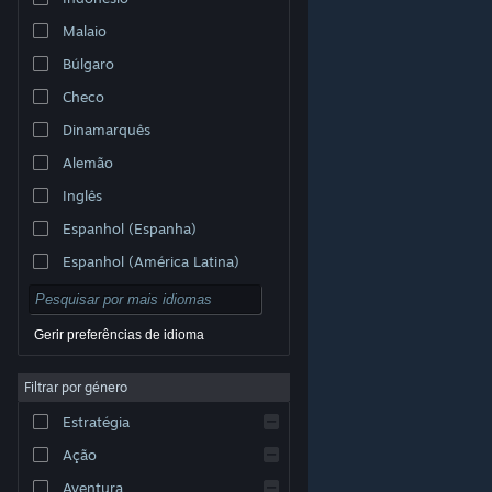
Malaio
Búlgaro
Checo
Dinamarquês
Alemão
Inglês
Espanhol (Espanha)
Espanhol (América Latina)
Gerir preferências de idioma
Filtrar por género
© Valve Corporation. Todos os direitos reservados.
Todas as marcas comerciais são propriedade dos
Estratégia
respetivos proprietários nos E.U.A. e outros países.
Política de Privacidade
|
Termos legais
|
Acessibilidade
|
Acordo de Subscrição Steam
|
Ação
Reembolsos
|
Cookies
Aventura