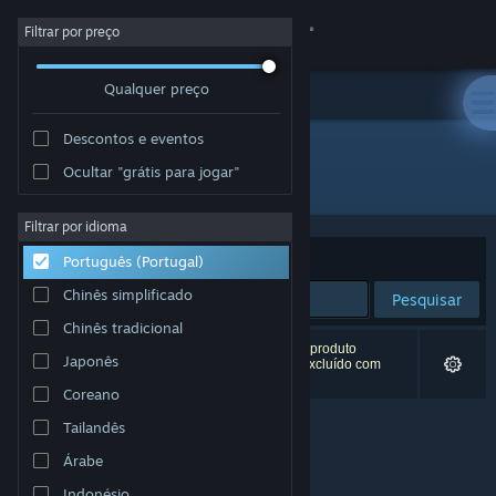
Iniciar sessão
Filtrar por preço
Qualquer preço
Loja
Descontos e eventos
Comunidade
Ocultar "grátis para jogar"
"OUTBREAK FALL: BIOHAZARD"
Sobre
Filtrar por idioma
Ordenar por
Relevância
Português (Portugal)
Apoio
Chinês simplificado
Pesquisar
Chinês tradicional
Alterar idioma
0 resultados correspondentes à tua pesquisa. 1 produto
Japonês
(incluindo
OUTBREAK FALL: BIOHAZARD
) foi excluído com
base nas tuas preferências.
Instala a app móvel do Steam
Coreano
Tailandês
Ver versão para computadores
Árabe
Indonésio