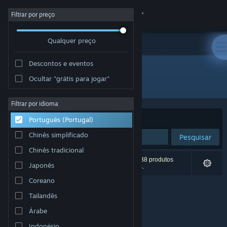
Iniciar sessão
Filtrar por preço
Qualquer preço
Loja
Descontos e eventos
Comunidade
Ocultar "grátis para jogar"
"Dovetail Train Simulator"
Sobre
Filtrar por idioma
Ordenar por
Nome
Português (Portugal)
Apoio
Chinês simplificado
Pesquisar
Chinês tradicional
Alterar idioma
0 resultados correspondentes à tua pesquisa. 738 produtos
Japonês
foram excluídos com base nas tuas preferências.
Instala a app móvel do Steam
Coreano
Tailandês
Ver versão para computadores
Árabe
Indonésio