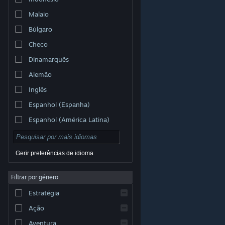
Malaio
Búlgaro
Checo
Dinamarquês
Alemão
Inglês
Espanhol (Espanha)
Espanhol (América Latina)
Gerir preferências de idioma
Filtrar por género
© Valve Corporation. Todos os direitos reservados.
Todas as marcas comerciais são propriedade dos
Estratégia
respetivos proprietários nos E.U.A. e outros países.
Política de Privacidade
|
Termos legais
|
Acessibilidade
|
Acordo de Subscrição Steam
|
Ação
Reembolsos
|
Cookies
Aventura