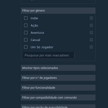
Alemão
Filtrar por género
Inglês
Indie
Espanhol (Espanha)
Ação
Espanhol (América Latina)
Aventura
Casual
Um Só Jogador
Simulação
RPG
Mostrar tipos selecionados
Estratégia
2D
Filtrar por n.º de jogadores
Acesso Antecipado
Filtrar por funcionalidade
3D
Filtrar por compatibilidade com comando
Grátis para Jogar
Boa Atmosfera
Filtrar por opção de acessibilidade