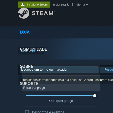
Instalar o Steam
iniciar sessão
|
Idioma
LOJA
COMUNIDADE
Editora: btf
SOBRE
Pesqu
0 resultados correspondentes à tua pesquisa. 2 produtos foram exc
SUPORTE
Filtrar por preço
Qualquer preço
Descontos e eventos