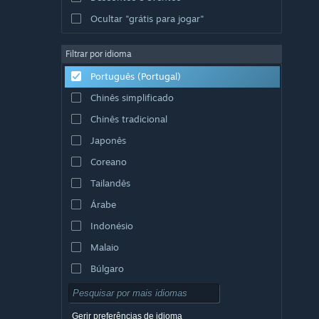
Ocultar "grátis para jogar"
Filtrar por idioma
Português (Portugal)
Chinês simplificado
Chinês tradicional
Japonês
Coreano
Tailandês
Árabe
Indonésio
Malaio
Búlgaro
Checo
Dinamarquês
Gerir preferências de idioma