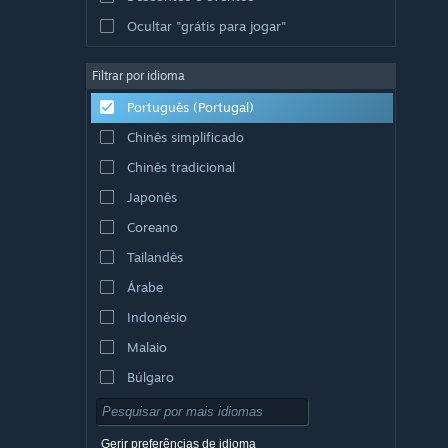
Ocultar "grátis para jogar"
Filtrar por idioma
Português (Portugal)
Chinês simplificado
Chinês tradicional
Japonês
Coreano
Tailandês
Árabe
Indonésio
Malaio
Búlgaro
Checo
Dinamarquês
Gerir preferências de idioma