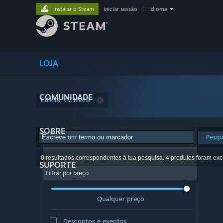
Instalar o Steam
iniciar sessão
|
Idioma
LOJA
COMUNIDADE
Editora: VIZ Media
SOBRE
Pesqu
0 resultados correspondentes à tua pesquisa. 4 produtos foram exc
SUPORTE
Filtrar por preço
Qualquer preço
Descontos e eventos