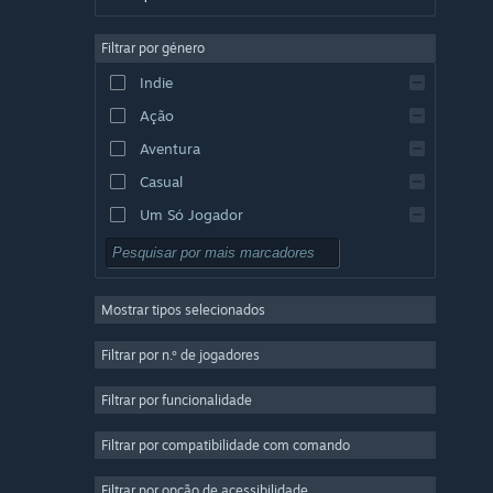
Alemão
Filtrar por género
Inglês
Indie
Espanhol (Espanha)
Ação
Espanhol (América Latina)
Aventura
Casual
Um Só Jogador
Simulação
RPG
Mostrar tipos selecionados
Estratégia
2D
Filtrar por n.º de jogadores
Acesso Antecipado
Filtrar por funcionalidade
3D
Filtrar por compatibilidade com comando
Grátis para Jogar
Boa Atmosfera
Filtrar por opção de acessibilidade